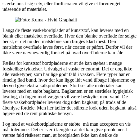
stærke nok i sig selv, eller fordi coaten vil give et forvrænget
udseende af materialet.
Langt de fleste vaskebordplader af kunststof, kan leveres med en
blank eller matslebet overflade. Hvor den blanke overflade før solgte
bedst, er det nu den matslebne som bruges klart mest. Den
matslebne overflade laves først, når coaten er påført. Derfor vil der
ikke være nævneværdig forskel på hvad overfladerne kan tåle.
Fælles for kunststof bordpladerne er at de kan støbes i mange
forskellige tykkelser. Udvalget af vaske er enormt. Det er dog ikke
alle vasketyper, som har lige godt fald i vasken. Flere typer har en
rimelig flad bund, hvor der kan ligge lidt vand tilbage i hjørnerne og
derved give ekstra kalkproblemer. Stort set alle materialer kan
leveres med en støbt bagkant. Bagkanten er en særdeles hygiejnisk
løsning, da fugen mod væggen vil være beskyttet mod vand. De
fleste vaskebordplader leveres dog uden bagkant, på trods af de
åbenlyse fordele. Men her tæller det stilrene look uden bagkant, altså
højere end de rent praktiske hensyn.
I og med at vaskebordpladerne er støbte, må man acceptere en vis
mål tolerance. Det er især i længden at det kan give problemer. I
værste fald risikerer man, at bordpladen ikke kan dække de