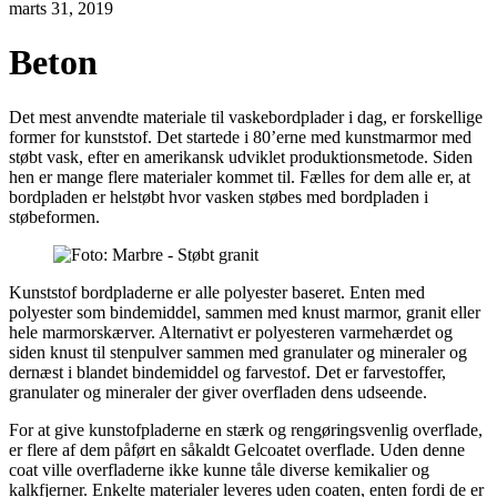
marts 31, 2019
Beton
Det mest anvendte materiale til vaskebordplader i dag, er forskellige
former for kunststof. Det startede i 80’erne med kunstmarmor med
støbt vask, efter en amerikansk udviklet produktionsmetode. Siden
hen er mange flere materialer kommet til. Fælles for dem alle er, at
bordpladen er helstøbt hvor vasken støbes med bordpladen i
støbeformen.
Kunststof bordpladerne er alle polyester baseret. Enten med
polyester som bindemiddel, sammen med knust marmor, granit eller
hele marmorskærver. Alternativt er polyesteren varmehærdet og
siden knust til stenpulver sammen med granulater og mineraler og
dernæst i blandet bindemiddel og farvestof. Det er farvestoffer,
granulater og mineraler der giver overfladen dens udseende.
For at give kunstofpladerne en stærk og rengøringsvenlig overflade,
er flere af dem påført en såkaldt Gelcoatet overflade. Uden denne
coat ville overfladerne ikke kunne tåle diverse kemikalier og
kalkfjerner. Enkelte materialer leveres uden coaten, enten fordi de er