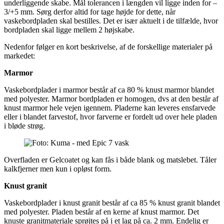
underliggende skabe. Mål tolerancen i længden vil ligge inden for –
3/+5 mm. Sørg derfor altid for tage højde for dette, når
vaskebordpladen skal bestilles. Det er især aktuelt i de tilfælde, hvor
bordpladen skal ligge mellem 2 højskabe.
Nedenfor følger en kort beskrivelse, af de forskellige materialer på
markedet:
Marmor
Vaskebordplader i marmor består af ca 80 % knust marmor blandet
med polyester. Marmor bordpladen er homogen, dvs at den består af
knust marmor hele vejen igennem. Pladerne kan leveres ensfarvede
eller i blandet farvestof, hvor farverne er fordelt ud over hele pladen
i bløde strøg.
Overfladen er Gelcoatet og kan fås i både blank og matslebet. Tåler
kalkfjerner men kun i opløst form.
Knust granit
Vaskebordplader i knust granit består af ca 85 % knust granit blandet
med polyester. Pladen består af en kerne af knust marmor. Det
knuste granitmateriale sprøjtes på i et lag på ca. 2 mm. Endelig er