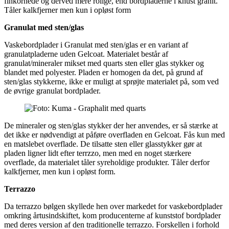
finkornede og derved mere rolige, end bordpladerne i knust granit.
Tåler kalkfjerner men kun i opløst form
Granulat med sten/glas
Vaskebordplader i Granulat med sten/glas er en variant af
granulatpladerne uden Gelcoat. Materialet består af
granulat/mineraler mikset med quarts sten eller glas stykker og
blandet med polyester. Pladen er homogen da det, på grund af
sten/glas stykkerne, ikke er muligt at sprøjte materialet på, som ved
de øvrige granulat bordplader.
De mineraler og sten/glas stykker der her anvendes, er så stærke at
det ikke er nødvendigt at påføre overfladen en Gelcoat. Fås kun med
en matslebet overflade. De tilsatte sten eller glasstykker gør at
pladen ligner lidt efter terrzzo, men med en noget stærkere
overflade, da materialet tåler syreholdige produkter. Tåler derfor
kalkfjerner, men kun i opløst form.
Terrazzo
Da terrazzo bølgen skyllede hen over markedet for vaskebordplader
omkring årtusindskiftet, kom producenterne af kunststof bordplader
med deres version af den traditionelle terrazzo. Forskellen i forhold